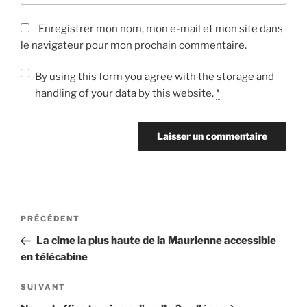
Enregistrer mon nom, mon e-mail et mon site dans
le navigateur pour mon prochain commentaire.
By using this form you agree with the storage and
handling of your data by this website.
*
Navigation
Article
PRÉCÉDENT
de
précédent
La cime la plus haute de la Maurienne accessible
l’article
en télécabine
Article
SUIVANT
suivant