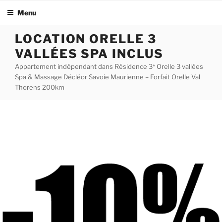
Menu
Aller
LOCATION ORELLE 3
au
VALLÉES SPA INCLUS
contenu
principal
Appartement indépendant dans Résidence 3* Orelle 3 vallées
Spa & Massage Décléor Savoie Maurienne – Forfait Orelle Val
Thorens 200km