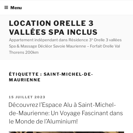
Menu
Aller
LOCATION ORELLE 3
au
VALLÉES SPA INCLUS
contenu
principal
Appartement indépendant dans Résidence 3* Orelle 3 vallées
Spa & Massage Décléor Savoie Maurienne – Forfait Orelle Val
Thorens 200km
ÉTIQUETTE :
SAINT-MICHEL-DE-
MAURIENNE
PUBLIÉ
15 JUILLET 2023
LE
Découvrez l’Espace Alu à Saint-Michel-
de-Maurienne: Un Voyage Fascinant dans
le Monde de l’Aluminium!