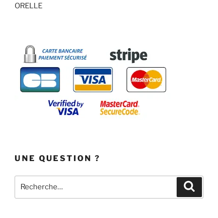
ORELLE
UNE QUESTION ?
Recherche
Recher
pour
: