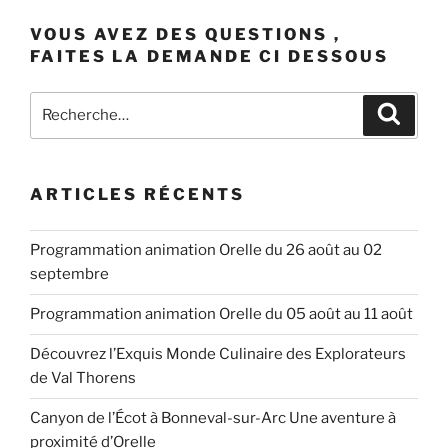
l’Espace
VOUS AVEZ DES QUESTIONS ,
Alu
FAITES LA DEMANDE CI DESSOUS
à
Saint-
Recherche
Recher
Michel-
pour
de-
:
Maurienne:
Un
ARTICLES RÉCENTS
Voyage
Fascinant
Programmation animation Orelle du 26 août au 02
dans
septembre
le
Monde
Programmation animation Orelle du 05 août au 11 août
de
l’Aluminium! »
Découvrez l’Exquis Monde Culinaire des Explorateurs
de Val Thorens
Canyon de l’Écot à Bonneval-sur-Arc Une aventure à
proximité d’Orelle