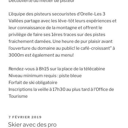
Découverte du métier de pisteur
L’équipe des pisteurs secouristes d’Orelle-Les 3
Vallées partage avec les lève-tôt leurs expériences et
leur connaissance de la montagne et offrent le
privilège de faire ses 1ères traces sur des pistes
fraichement damées. Une heure de pur plaisir avant
l’ouverture du domaine au public! le café-croissant” à
3000m est également au menu!
Rendez-vous à 8h15 sur la place de la télécabine
Niveau minimum requis : piste bleue
Forfait de ski obligatoire
Inscriptions la veille à 17h30 au plus tard à l’Office de
Tourisme
PUBLIÉ
7 FÉVRIER 2019
LE
Skier avec des pro