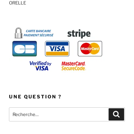
ORELLE
UNE QUESTION ?
Recherche
Recher
pour
: