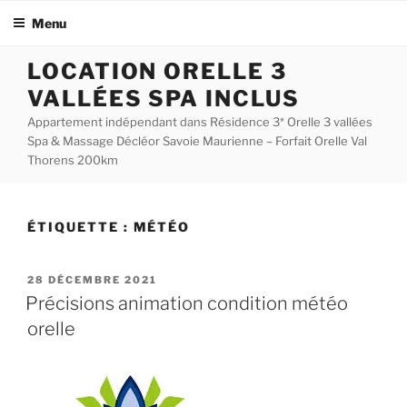
Menu
Aller
LOCATION ORELLE 3
au
VALLÉES SPA INCLUS
contenu
principal
Appartement indépendant dans Résidence 3* Orelle 3 vallées
Spa & Massage Décléor Savoie Maurienne – Forfait Orelle Val
Thorens 200km
ÉTIQUETTE :
MÉTÉO
PUBLIÉ
28 DÉCEMBRE 2021
LE
Précisions animation condition météo
orelle