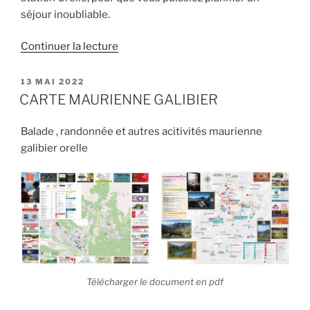
séjour inoubliable.
de
Continuer la lecture
« Programmation
animation
PUBLIÉ
13 MAI 2022
LE
Orelle
CARTE MAURIENNE GALIBIER
du
05
Balade , randonnée et autres acitivités maurienne
août
galibier orelle
au
11
août »
Télécharger le document en pdf