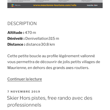
DESCRIPTION
Altitude :
470 m
Dénivelé :
Denivellation315 m
Distance :
distance30.8 km
Cette petite boucle au profile légèrement vallonné
vous permettra de découvrir de jolis petits villages de
Maurienne, en dehors des grands axes routiers.
de
Continuer la lecture
« CYCLO
–
PUBLIÉ
7 NOVEMBRE 2019
LE
LA
Skier Hors pistes, free rando avec des
PETITE
professionnels
MAURIENNAISE