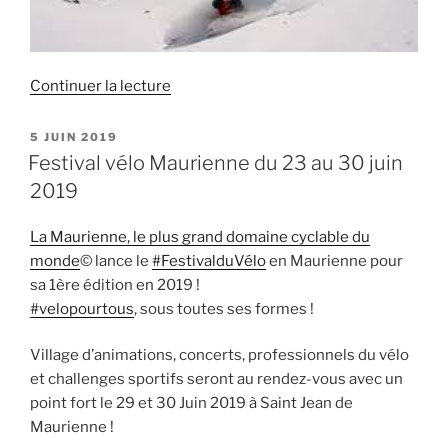
de
Continuer la lecture
« Skier
Hors
PUBLIÉ
5 JUIN 2019
LE
pistes,
Festival vélo Maurienne du 23 au 30 juin
free
2019
rando
avec
La Maurienne, le plus grand domaine cyclable du
des
monde
© lance le
#FestivalduVélo
en Maurienne pour
professionnels »
sa 1ère édition en 2019 !
#velopourtous
, sous toutes ses formes !
Village d’animations, concerts, professionnels du vélo
et challenges sportifs seront au rendez-vous avec un
point fort le 29 et 30 Juin 2019 à Saint Jean de
Maurienne !