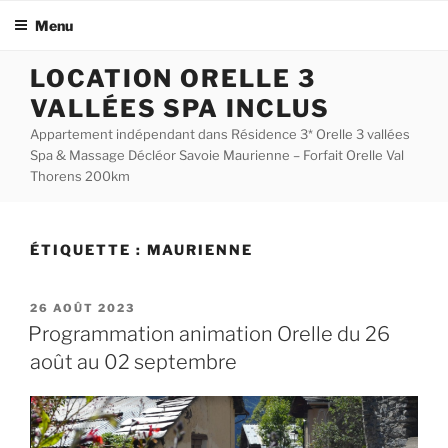
Menu
Aller
LOCATION ORELLE 3
au
VALLÉES SPA INCLUS
contenu
principal
Appartement indépendant dans Résidence 3* Orelle 3 vallées
Spa & Massage Décléor Savoie Maurienne – Forfait Orelle Val
Thorens 200km
ÉTIQUETTE :
MAURIENNE
PUBLIÉ
26 AOÛT 2023
LE
Programmation animation Orelle du 26
août au 02 septembre