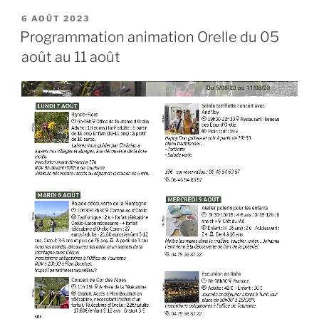
animation
PUBLIÉ
6 AOÛT 2023
LE
Orelle
Programmation animation Orelle du 05
du
août au 11 août
26
août
au
02
septembre »