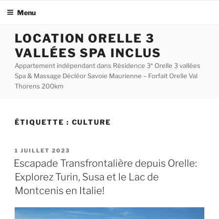
Menu
Aller
LOCATION ORELLE 3
au
VALLÉES SPA INCLUS
contenu
principal
Appartement indépendant dans Résidence 3* Orelle 3 vallées
Spa & Massage Décléor Savoie Maurienne – Forfait Orelle Val
Thorens 200km
ÉTIQUETTE :
CULTURE
PUBLIÉ
1 JUILLET 2023
LE
Escapade Transfrontalière depuis Orelle:
Explorez Turin, Susa et le Lac de
Montcenis en Italie!