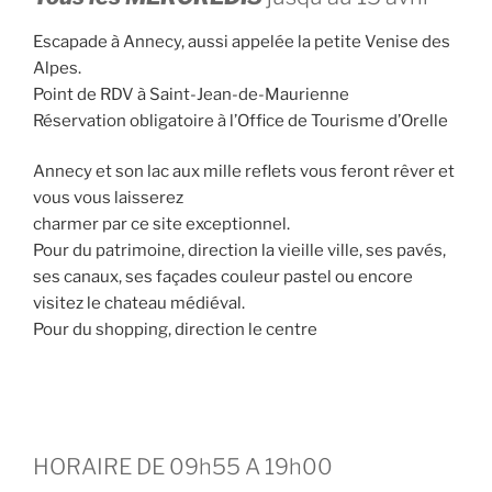
Susa
et
Escapade à Annecy, aussi appelée la petite Venise des
le
Alpes.
Lac
Point de RDV à Saint-Jean-de-Maurienne
de
Réservation obligatoire à l’Office de Tourisme d’Orelle
Montcenis
en
Annecy et son lac aux mille reflets vous feront rêver et
Italie! »
vous vous laisserez
charmer par ce site exceptionnel.
Pour du patrimoine, direction la vieille ville, ses pavés,
ses canaux, ses façades couleur pastel ou encore
visitez le chateau médiéval.
Pour du shopping, direction le centre
HORAIRE DE 09h55 A 19h00