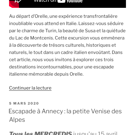
Au départ d’Orelle, une expérience transfrontalière
inoubliable vous attend en Italie. Laissez-vous séduire
par le charme de Turin, la beauté de Susa et la quiétude
du Lac de Montcenis. Cette excursion vous emmènera
à la découverte de trésors culturels, historiques et
naturels, le tout dans un cadre italien envoûtant. Dans
cet article, nous vous invitons à explorer ces trois
destinations incontournables, pour une escapade
italienne mémorable depuis Orelle.
de
Continuer la lecture
« Escapade
Transfrontalière
PUBLIÉ
5 MARS 2020
LE
depuis
Escapade à Annecy : la petite Venise des
Orelle:
Alpes
Explorez
Turin,
Tous les MERCREDIS
jusqu’au 15 avril