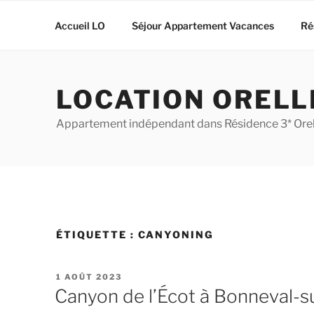
Aller
au
Accueil LO
Séjour Appartement Vacances
Ré
contenu
principal
LOCATION ORELL
Appartement indépendant dans Résidence 3* Orell
ÉTIQUETTE :
CANYONING
PUBLIÉ
1 AOÛT 2023
LE
Canyon de l’Écot à Bonneval-s