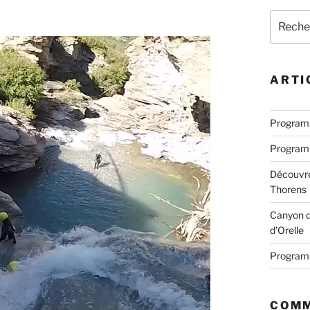
Recherc
pour
:
ARTI
Programm
Programm
Découvre
Thorens
Canyon d
d’Orelle
Programm
COMM