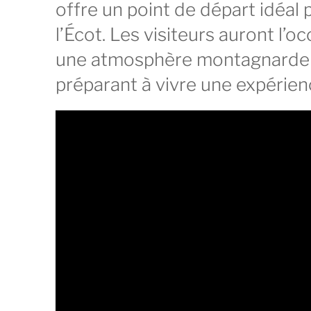
offre un point de départ idéal
l’Écot. Les visiteurs auront l’
une atmosphère montagnarde c
préparant à vivre une expérien