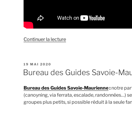
de
Continuer la lecture
« Canyon
de
l’Écot
PUBLIÉ
19 MAI 2020
à
LE
Bureau des Guides Savoie-Ma
Bonneval-
sur-
Bureau des Guides Savoie-Maurienne
:
notre part
Arc
(canoyning, via ferrata, escalade, randonnées…) s
Une
groupes plus petits, si possible réduit à la seule fam
aventure
à
proximité
d’Orelle »