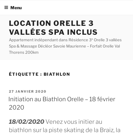
Menu
Aller
LOCATION ORELLE 3
au
VALLÉES SPA INCLUS
contenu
principal
Appartement indépendant dans Résidence 3* Orelle 3 vallées
Spa & Massage Décléor Savoie Maurienne – Forfait Orelle Val
Thorens 200km
ÉTIQUETTE :
BIATHLON
PUBLIÉ
27 JANVIER 2020
LE
Initiation au Biathlon Orelle – 18 février
2020
18/02/2020
Venez vous initier au
biathlon sur la piste skating de la Braiz, la