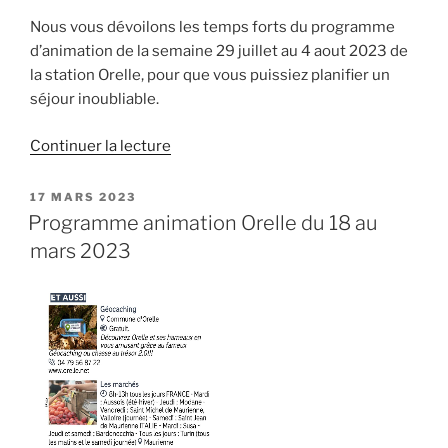
Nous vous dévoilons les temps forts du programme
d’animation de la semaine 29 juillet au 4 aout 2023 de
la station Orelle, pour que vous puissiez planifier un
séjour inoubliable.
de
Continuer la lecture
« Programme
animation
PUBLIÉ
17 MARS 2023
LE
orelle
Programme animation Orelle du 18 au
du
mars 2023
29
juillet
au
4
aout
2023 »