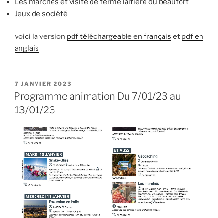
Les marchés et visite de ferme laitière du beaufort
Jeux de société
voici la version
pdf téléchargeable en français
et
pdf en
anglais
PUBLIÉ
7 JANVIER 2023
LE
Programme animation Du 7/01/23 au
13/01/23