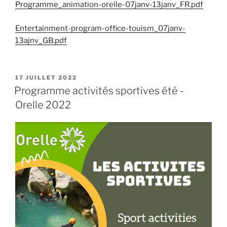
Programme_animation-orelle-07janv-13janv_FR.pdf
Entertainment-program-office-touism_07janv-
13ajnv_GB.pdf
PUBLIÉ
17 JUILLET 2022
LE
Programme activités sportives été -
Orelle 2022