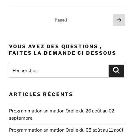
Pagination
Page
Page
1
suiv
des
publications
VOUS AVEZ DES QUESTIONS ,
FAITES LA DEMANDE CI DESSOUS
Recherche
Recher
pour
:
ARTICLES RÉCENTS
Programmation animation Orelle du 26 août au 02
septembre
Programmation animation Orelle du 05 août au 11 août