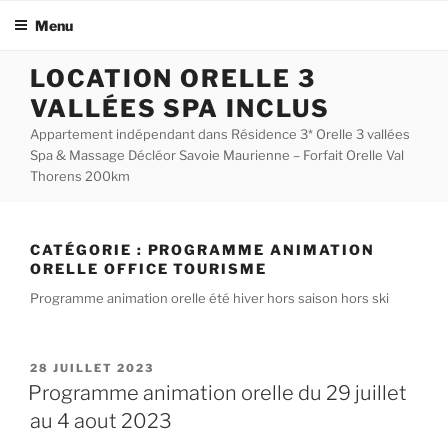
Menu
Aller
LOCATION ORELLE 3
au
VALLÉES SPA INCLUS
contenu
principal
Appartement indépendant dans Résidence 3* Orelle 3 vallées
Spa & Massage Décléor Savoie Maurienne – Forfait Orelle Val
Thorens 200km
CATÉGORIE :
PROGRAMME ANIMATION
ORELLE OFFICE TOURISME
Programme animation orelle été hiver hors saison hors ski
PUBLIÉ
28 JUILLET 2023
LE
Programme animation orelle du 29 juillet
au 4 aout 2023