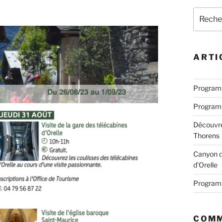
Recherc
pour
:
ARTI
Programm
Programm
Découvre
Thorens
Canyon d
d’Orelle
Programm
COMM