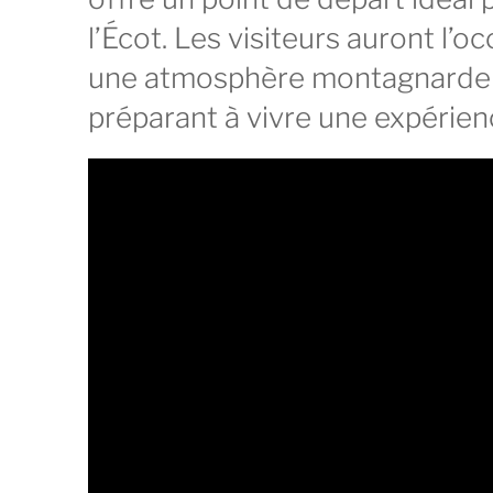
l’Écot. Les visiteurs auront l’
une atmosphère montagnarde c
préparant à vivre une expérien