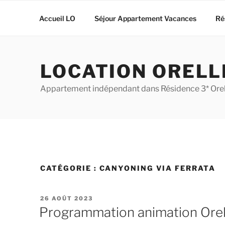
Aller
au
Accueil LO
Séjour Appartement Vacances
Ré
contenu
principal
LOCATION ORELL
Appartement indépendant dans Résidence 3* Orell
CATÉGORIE :
CANYONING VIA FERRATA
PUBLIÉ
26 AOÛT 2023
LE
Programmation animation Orel