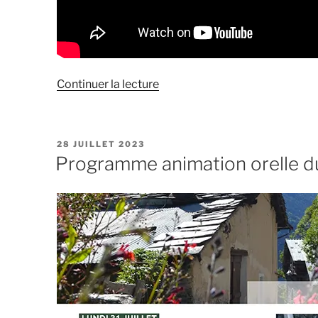
de
Continuer la lecture
« Canyon
de
l’Écot
PUBLIÉ
28 JUILLET 2023
à
LE
Programme animation orelle du 
Bonneval-
sur-
Arc
Une
aventure
à
proximité
d’Orelle »