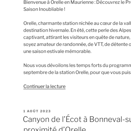
Bienvenue à Orelle en Maurienne : Découvrez le 
Saison Inoubliable !
Orelle, charmante station nichée au cœur de la val
destination hivernale. En été, cette perle des Al
captivant, attirant les visiteurs en quête de natur
soyez amateur de randonnée, de VTT, de détente o
une saison estivale mémorable.
Nous vous dévoilons les temps forts du program
septembre de la station Orelle, pour que vous puiss
de
Continuer la lecture
« Programmation
animation
Orelle
PUBLIÉ
1 AOÛT 2023
du
LE
Canyon de l’Écot à Bonneval-s
26
proximité d’Orelle
août